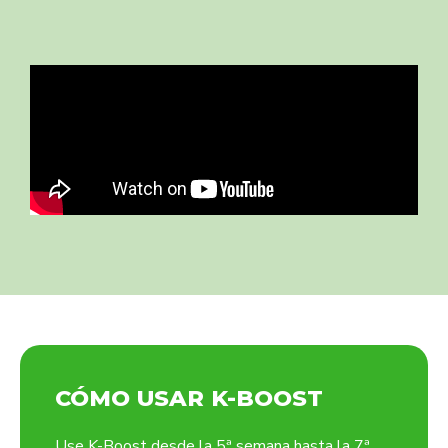
CÓMO USAR K-BOOST
Use K-Boost desde la 5ª semana hasta la 7ª