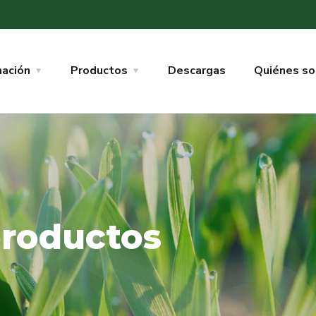
mación
Productos
Descargas
Quiénes s
roductos