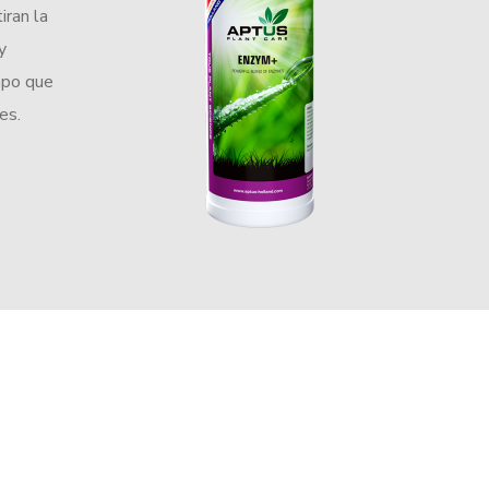
iran la
y
mpo que
es.