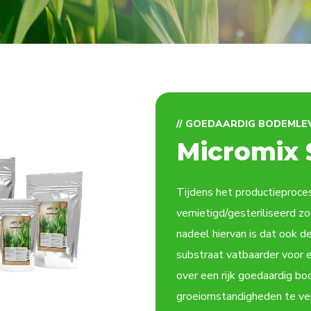
// GOEDAARDIG BODEMLE
Micromix S
Tijdens het productieproce
vernietigd/gesteriliseerd 
nadeel hiervan is dat ook 
substraat vatbaarder voor e
over een rijk goedaardig 
groeiomstandigheden te ver