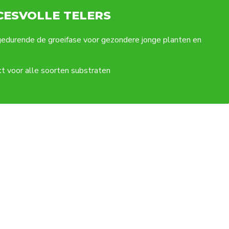
CESVOLLE TELERS
gedurende de groeifase voor gezondere jonge planten en
kt voor alle soorten substraten