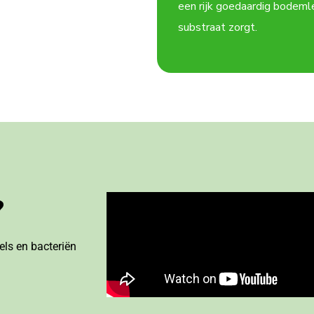
een rijk goedaardig bodeml
substraat zorgt.
?
ls en bacteriën