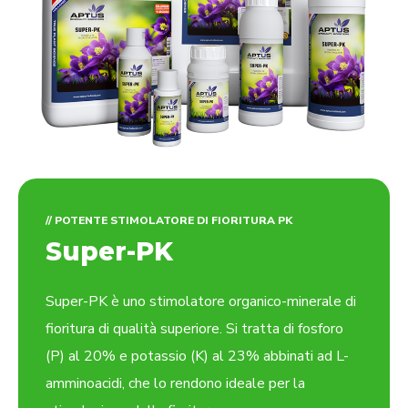
// POTENTE STIMOLATORE DI FIORITURA PK
Super-PK
Super-PK è uno stimolatore organico-minerale di
fioritura di qualità superiore. Si tratta di fosforo
(P) al 20% e potassio (K) al 23% abbinati ad L-
amminoacidi, che lo rendono ideale per la